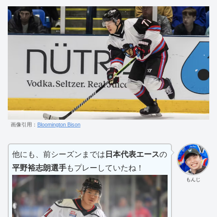
画像引用：
Bloomington Bison
他にも、前シーズンまでは
日本代表エース
の
平野裕志朗選手
もプレーしていたね！
もんじ