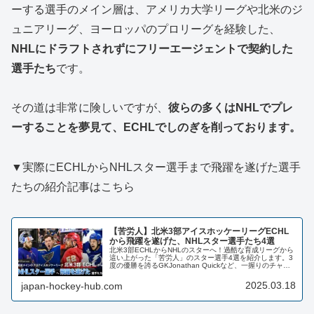
ーする選手のメイン層は、アメリカ大学リーグや北米のジ
ュニアリーグ、ヨーロッパのプロリーグを経験した、
NHLにドラフトされずにフリーエージェントで契約した
選手たち
です。
その道は非常に険しいですが、
彼らの多くはNHLでプレ
ーすることを夢見て、ECHLでしのぎを削っております。
▼実際にECHLからNHLスター選手まで飛躍を遂げた選手
たちの紹介記事はこちら
【苦労人】北米3部アイスホッケーリーグECHL
から飛躍を遂げた、NHLスター選手たち4選
北米3部ECHLからNHLのスターへ！過酷な育成リーグから
這い上がった「苦労人」のスター選手4選を紹介します。3
度の優勝を誇るGKJonathan Quickなど、一握りのチャン
スを掴んだ名選手たちの軌跡を辿ります。日本人選手もプ
レーするECHLの重要性や、NHLへの険しい道のりを詳し
2025.03.18
japan-hockey-hub.com
く解説します。