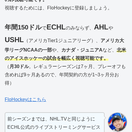
視聴するためには、FloHockeyに登録しましょう。
ECHL
AHL
年間150ドル
で
のみならず、
や
USHL
（アメリカTier1ジュニアリーグ）、
アメリカ大
学リーグNCAAの一部
や、
カナダ・ジュニアA
など、
北米
のアイスホッケーの試合を幅広く視聴可能です。
（
月30ドル
。レギュラーシーズンは7ヶ月、プレーオフも
含めれば9ヶ月あるので、年間契約の方が1~3ヶ月分お
得）
FloHockeyはこちら
前シーズンまでは、NHL.TVと同じように
ECHL公式のライブストリーミングサービス