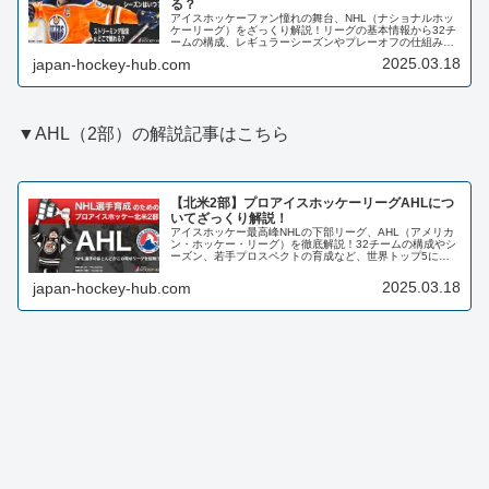
る？
アイスホッケーファン憧れの舞台、NHL（ナショナルホッ
ケーリーグ）をざっくり解説！リーグの基本情報から32チ
ームの構成、レギュラーシーズンやプレーオフの仕組み、
さらにはAHLなどの下部リーグまで網羅。世界最高峰のプ
2025.03.18
japan-hockey-hub.com
レーを観戦する方法も紹介します。初心者の方もこれを見
ればNHLが分かります！
▼AHL（2部）の解説記事はこちら
【北米2部】プロアイスホッケーリーグAHLにつ
いてざっくり解説！
アイスホッケー最高峰NHLの下部リーグ、AHL（アメリカ
ン・ホッケー・リーグ）を徹底解説！32チームの構成やシ
ーズン、若手プロスペクトの育成など、世界トップ5に入
る高い競技レベルと仕組みを分かりやすく紹介します。将
来のスター選手が集まるAHLを知れば、アイスホッケー観
2025.03.18
japan-hockey-hub.com
戦がもっと楽しくなります！