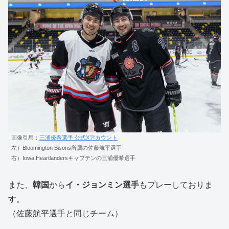
画像引用：
三浦優希選手 公式Xアカウント
左）Bloomington Bisons所属の佐藤航平選手
右）Iowa Heartlandersキャプテンの三浦優希選手
また、
韓国
から
イ・ジョンミン選手
もプレーしておりま
す。
（佐藤航平選手と同じチーム）