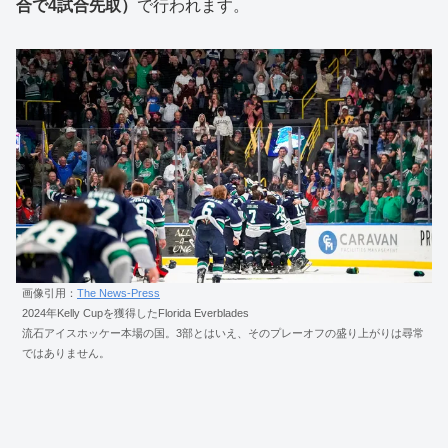
合で4試合先取）
で行われます。
画像引用：
The News-Press
2024年Kelly Cupを獲得したFlorida Everblades
流石アイスホッケー本場の国。3部とはいえ、そのプレーオフの盛り上がりは尋常
ではありません。