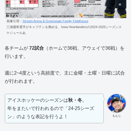
画像引用：
Xtream Arena & Greenstate Family Fieldhouse
三浦優希選手がキャプテンを務める、Iowa Heartlandersの2024-2025シーズンス
ケジュールあ
各チームが
72試合
（ホームで36戦、アウェイで36戦）を
行います。
週に2~4度という高頻度で、主に金曜・土曜・日曜に試合
が行われます。
アイスホッケーのシーズンは
秋・冬
。
年をまたいで行われるので「24-25シーズ
もんじ
ン」のような表記を行うよ！