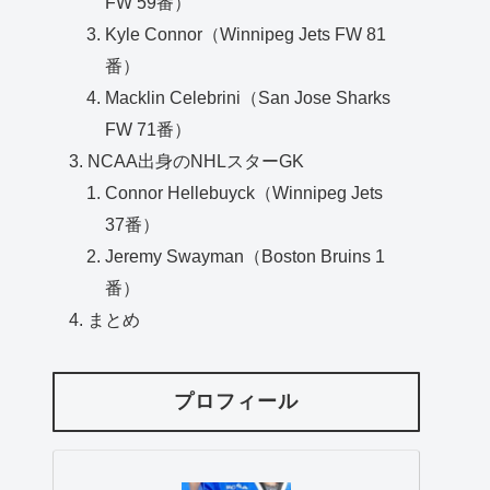
FW 59番）
Kyle Connor（Winnipeg Jets FW 81
番）
Macklin Celebrini（San Jose Sharks
FW 71番）
NCAA出身のNHLスターGK
Connor Hellebuyck（Winnipeg Jets
37番）
Jeremy Swayman（Boston Bruins 1
番）
まとめ
プロフィール