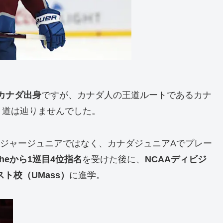
カナダ出身
ですが、カナダ人の王道ルートであるカナ
う道は辿りませんでした。
メジャージュニアではなく、カナダジュニアAでプレー
ancheから1巡目4位指名
を受けた後に、
NCAAディビジ
ト校（UMass）
に進学。