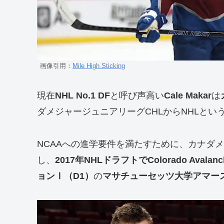
画像引用：
Mile High Sticking
現在
NHL No.1 DF
と呼び声高い
Cale Makar
は
ダメジャージュニアリーグCHLからNHLとい
NCAAへの進学要件を満たすために、カナダ
し、
2017年NHLドラフトでColorado Aval
ョンⅠ（D1）
の
マサチューセッツ大学アマース