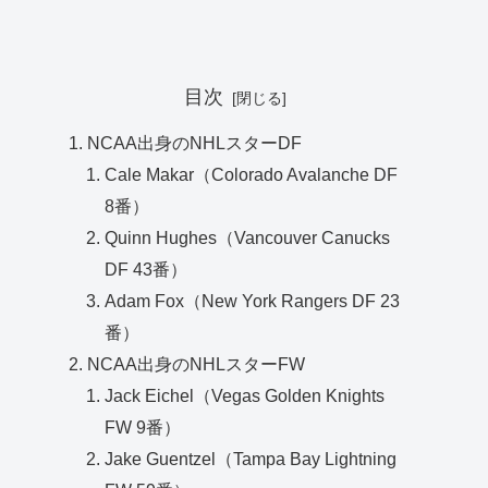
目次
NCAA出身のNHLスターDF
Cale Makar（Colorado Avalanche DF
8番）
Quinn Hughes（Vancouver Canucks
DF 43番）
Adam Fox（New York Rangers DF 23
番）
NCAA出身のNHLスターFW
Jack Eichel（Vegas Golden Knights
FW 9番）
Jake Guentzel（Tampa Bay Lightning