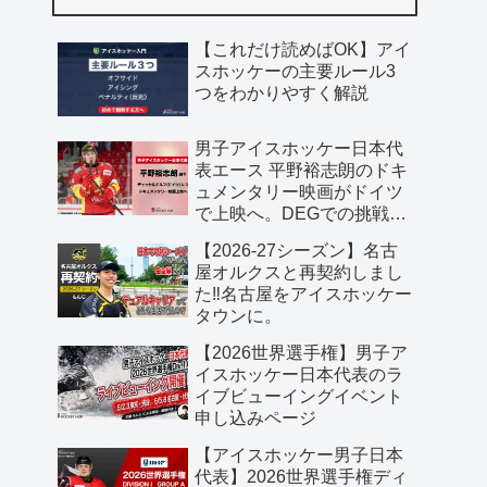
【これだけ読めばOK】アイ
スホッケーの主要ルール3
つをわかりやすく解説
男子アイスホッケー日本代
表エース 平野裕志朗のドキ
ュメンタリー映画がドイツ
で上映へ。DEGでの挑戦に
密着した70分作品
【2026-27シーズン】名古
屋オルクスと再契約しまし
た‼️名古屋をアイスホッケー
タウンに。
【2026世界選手権】男子ア
イスホッケー日本代表のラ
イブビューイングイベント
申し込みページ
【アイスホッケー男子日本
代表】2026世界選手権ディ