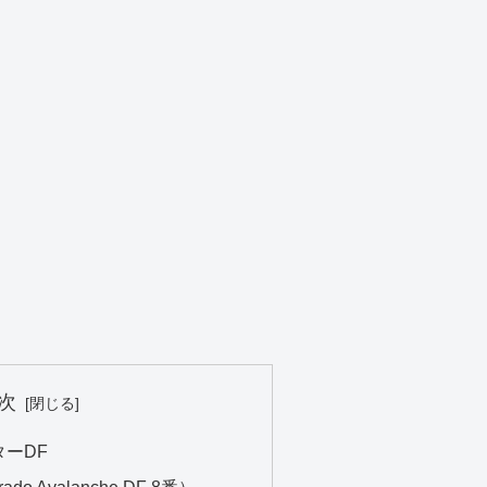
次
ターDF
rado Avalanche DF 8番）