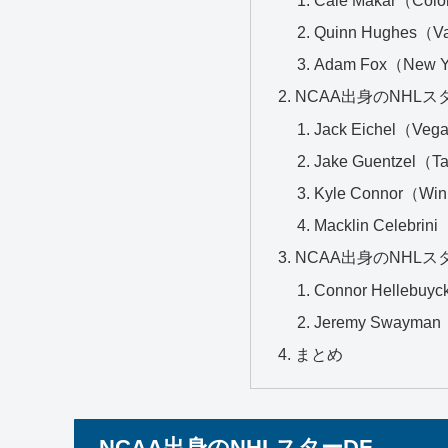
Quinn Hughes（V
Adam Fox（New Y
NCAA出身のNHLス
Jack Eichel（Veg
Jake Guentzel（T
Kyle Connor（Win
Macklin Celebri
NCAA出身のNHLス
Connor Hellebuy
Jeremy Swayman
まとめ
NCAA出身のNHLスターDF