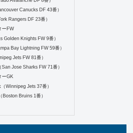
ancouver Canucks DF 43番）
ork Rangers DF 23番）
ターFW
as Golden Knights FW 9番）
ampa Bay Lightning FW 59番）
nipeg Jets FW 81番）
ni（San Jose Sharks FW 71番）
ターGK
ck（Winnipeg Jets 37番）
（Boston Bruins 1番）