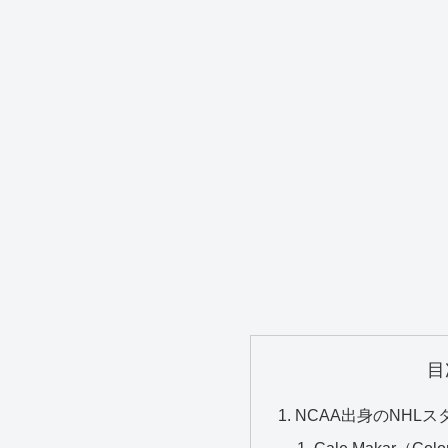
目
NCAA出身のNHLス
Cale Makar（Colo