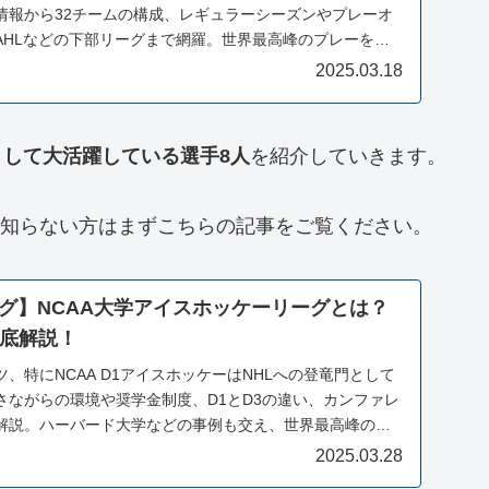
情報から32チームの構成、レギュラーシーズンやプレーオ
AHLなどの下部リーグまで網羅。世界最高峰のプレーを観
す。初心者の方もこれを見ればNHLが分かります！
2025.03.18
として大活躍している選手8人
を紹介していきます。
く知らない方はまずこちらの記事をご覧ください。
グ】NCAA大学アイスホッケーリーグとは？
徹底解説！
、特にNCAA D1アイスホッケーはNHLへの登竜門として
さながらの環境や奨学金制度、D1とD3の違い、カンファレ
解説。ハーバード大学などの事例も交え、世界最高峰の大
ます。アイスホッケーファン必見の内容です。
2025.03.28