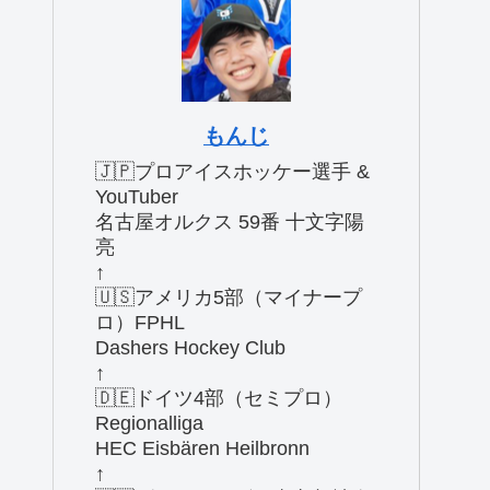
もんじ
🇯🇵プロアイスホッケー選手 &
YouTuber
名古屋オルクス 59番 十文字陽
亮
↑
🇺🇸アメリカ5部（マイナープ
ロ）FPHL
Dashers Hockey Club
↑
🇩🇪ドイツ4部（セミプロ）
Regionalliga
HEC Eisbären Heilbronn
↑