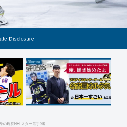
liate Disclosure
身の現役NHLスター選手9選