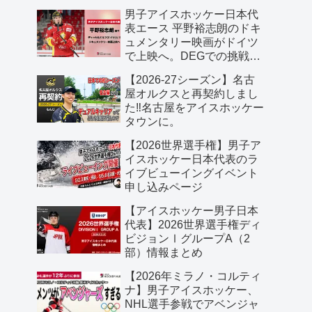
男子アイスホッケー日本代
表エース 平野裕志朗のドキ
ュメンタリー映画がドイツ
で上映へ。DEGでの挑戦に
密着した70分作品
【2026-27シーズン】名古
屋オルクスと再契約しまし
た‼️名古屋をアイスホッケー
タウンに。
【2026世界選手権】男子ア
イスホッケー日本代表のラ
イブビューイングイベント
申し込みページ
【アイスホッケー男子日本
代表】2026世界選手権ディ
ビジョンⅠグループA（2
部）情報まとめ
【2026年ミラノ・コルティ
ナ】男子アイスホッケー、
NHL選手参戦でアベンジャ