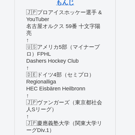
もんじ
🇯🇵プロアイスホッケー選手 &
YouTuber
名古屋オルクス 59番 十文字陽
亮
↑
🇺🇸アメリカ5部（マイナープ
ロ）FPHL
Dashers Hockey Club
↑
🇩🇪ドイツ4部（セミプロ）
Regionalliga
HEC Eisbären Heilbronn
↑
🇯🇵ヴァンガーズ（東京都社会
人Sリーグ）
↑
🇯🇵慶應義塾大学（関東大学リ
ーグDiv.1）