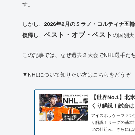
す。
しかし、
2026年2月のミラノ・コルティナ五
ベスト・オブ・ベスト
復帰
し、
の国別大
この記事では、なぜ過去２大会でNHL選手た
▼NHLについて知りたい方はこちらをどうぞ
【世界No.1】
くり解説！試合は
アイスホッケーファン
り解説！リーグの基本
フの仕組み、さらには