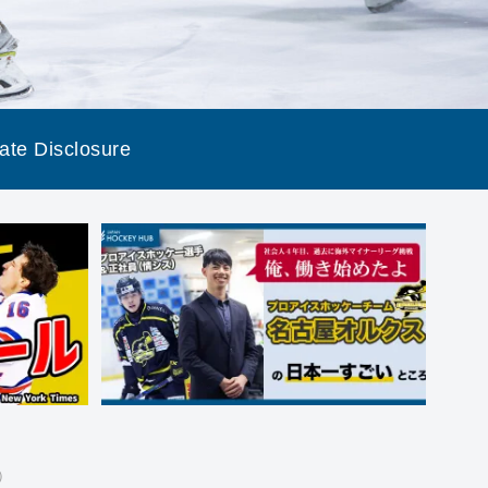
liate Disclosure
）