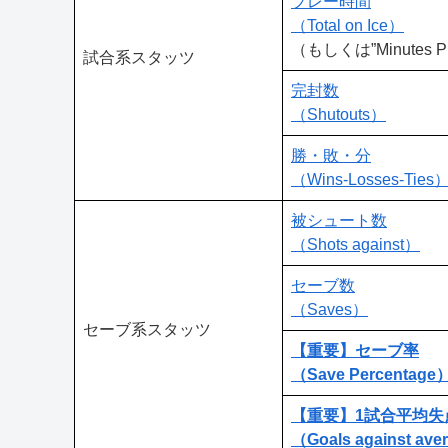
プレー時間
（Total on Ice）
（もしくは”Minutes P
試合系スタッツ
完封数
（Shutouts）
勝・敗・分
（Wins-Losses-Ties
被シュート数
（Shots against）
セーブ数
（Saves）
セーブ系スタッツ
【重要】セーブ率
（Save Percentage
【重要】1試合平均失
（Goals against av