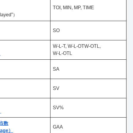
TOI, MIN, MP, TIME
layed”）
SO
W-L-T, W-L-OTW-OTL,
）
W-L-OTL
SA
SV
SV%
）
点数
GAA
erage）