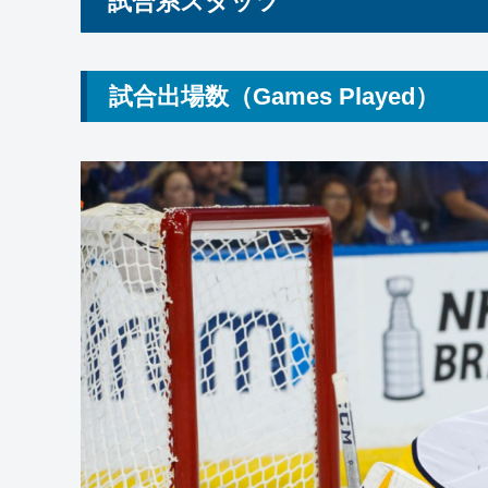
試合系スタッツ
試合出場数（Games Played）