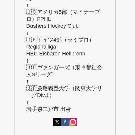
↑
🇺🇸アメリカ5部（マイナープ
ロ）FPHL
Dashers Hockey Club
↑
🇩🇪ドイツ4部（セミプロ）
Regionalliga
HEC Eisbären Heilbronn
↑
🇯🇵ヴァンガーズ（東京都社会
人Sリーグ）
↑
🇯🇵慶應義塾大学（関東大学リ
ーグDiv.1）
↑
岩手県二戸市 出身