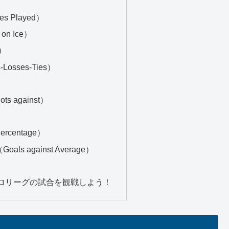
 Played）
on Ice）
s）
osses-Ties）
 against）
）
rcentage）
ls against Average）
ロリーグの試合を観戦しよう！