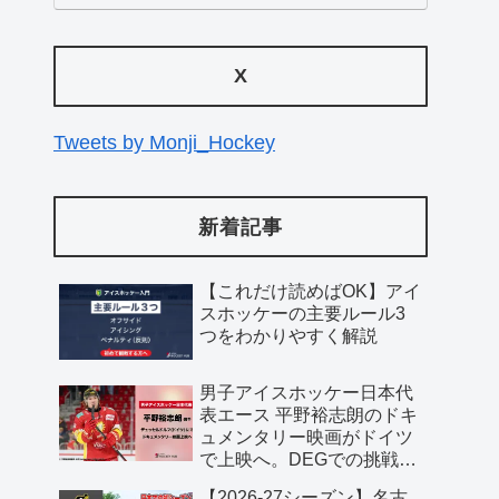
X
Tweets by Monji_Hockey
新着記事
【これだけ読めばOK】アイ
スホッケーの主要ルール3
つをわかりやすく解説
男子アイスホッケー日本代
表エース 平野裕志朗のドキ
ュメンタリー映画がドイツ
で上映へ。DEGでの挑戦に
密着した70分作品
【2026-27シーズン】名古