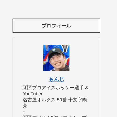
プロフィール
もんじ
🇯🇵プロアイスホッケー選手 &
YouTuber
名古屋オルクス 59番 十文字陽
亮
↑