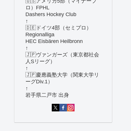
🇺🇸アメリカ5部（マイナープ
ロ）FPHL
Dashers Hockey Club
↑
🇩🇪ドイツ4部（セミプロ）
Regionalliga
HEC Eisbären Heilbronn
↑
🇯🇵ヴァンガーズ（東京都社会
人Sリーグ）
↑
🇯🇵慶應義塾大学（関東大学リ
ーグDiv.1）
↑
岩手県二戸市 出身