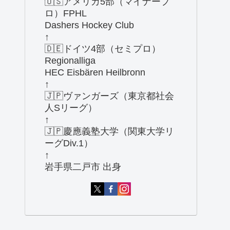
🇺🇸アメリカ5部（マイナープ
ロ）FPHL
Dashers Hockey Club
↑
🇩🇪ドイツ4部（セミプロ）
Regionalliga
HEC Eisbären Heilbronn
↑
🇯🇵ヴァンガーズ（東京都社会
人Sリーグ）
↑
🇯🇵慶應義塾大学（関東大学リ
ーグDiv.1）
↑
岩手県二戸市 出身