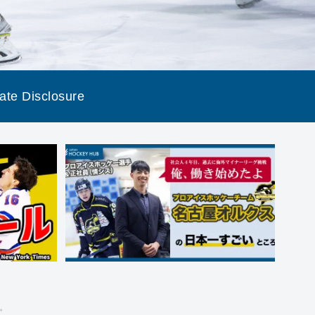
liate Disclosure
。