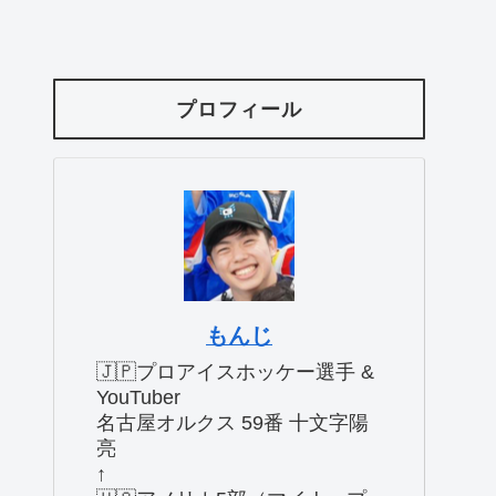
プロフィール
もんじ
🇯🇵プロアイスホッケー選手 &
YouTuber
名古屋オルクス 59番 十文字陽
亮
↑